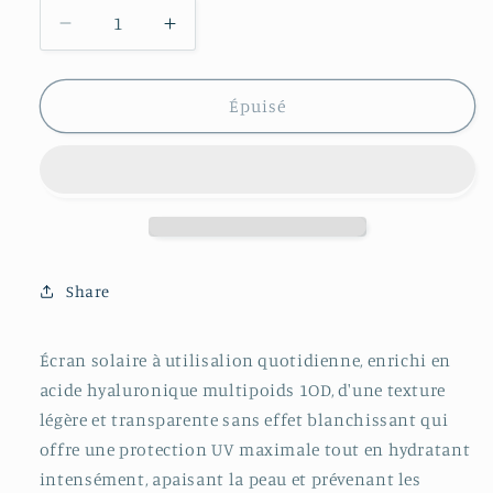
Réduire
Augmenter
la
la
quantité
quantité
de
de
Épuisé
Torriden
Torriden
Dive
Dive
in
in
-
-
Crème
Crème
solaire
solaire
hydratante
hydratante
Share
SPF
SPF
50
50
-
-
Écran solaire à utilisalion quotidienne, enrichi en
K-
K-
acide hyaluronique multipoids 1OD, d'une texture
Beauty
Beauty
légère et transparente sans effet blanchissant qui
offre une protection UV maximale tout en hydratant
intensément, apaisant la peau et prévenant les