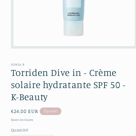
Ouvrir
le
média
1
SONIA B
dans
Torriden Dive in - Crème
une
fenêtre
modale
solaire hydratante SPF 50 -
K-Beauty
Prix
€24,00 EUR
Épuisé
habituel
Taxes incluses.
Quantité