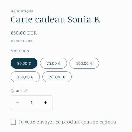
média
1
MA BOUTIQUE
dans
Carte cadeau Sonia B.
une
fenêtre
modale
Prix
€50,00 EUR
habituel
Taxes incluses.
Montants
50,00 €
75,00 €
100,00 €
150,00 €
200,00 €
Quantité
Réduire
Augmenter
la
la
quantité
quantité
Je veux envoyer ce produit comme cadeau
de
de
Formulaire
Carte
Carte