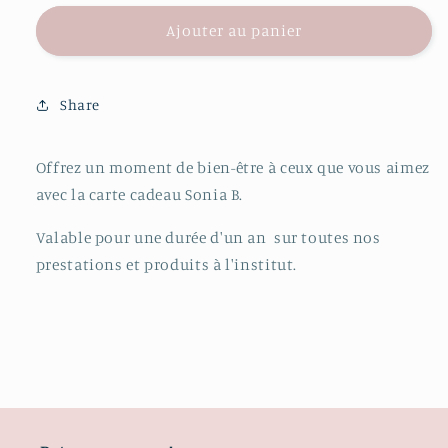
cadeau
cadeau
de
Ajouter au panier
Sonia
Sonia
destinataire
B.
B.
de
carte-
Share
cadeau
réduit
Offrez un moment de bien-être à ceux que vous aimez
avec la carte cadeau Sonia B.
Valable pour une durée d'un an sur toutes nos
prestations et produits à l'institut.